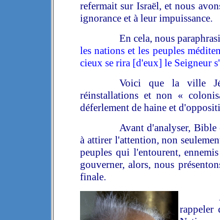
refermait sur Israël, et nous avo
ignorance et à leur impuissance.
En cela, nous paraphras
les nations et les peuples méditent
cieux se rira [d'eux] le Seigneur 
Voici que la ville J
réinstallations et non « colon
déferlement de haine et d'oppositi
Avant d'analyser, Bible 
à attirer l'attention, non seulemen
peuples qui l'entourent, ennemis a
gouverner, alors, nous présentons
finale.
rappeler