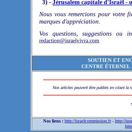
3) -
Jérusalem capitale d'Israël - u
Nous vous remercions pour votre fi
marques d'appréciation.
Vos questions, suggestions ou in
redaction@israelvivra.com
SOUTIEN ET EN
CENTRE ÉTERNEL 
Nos articles peuvent être publiés en citant la
Nos liens :
http://israelcommission.fr
-
http://is
http