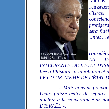
Nations
l'engage
d'Israël
conscienc
protégera
sera fidè
Unies ... e
considéro
LA JE
INTEGRANTE DE L'ÉTAT D'ISRAËL
liée à l’histoire, à la religio
LE CŒUR MEME DE L'ÉTAT D
«
Mais nous ne pouvons
Unies puisse tenter de séparer 
atteinte à la souveraineté de
D'ISRAËL
».