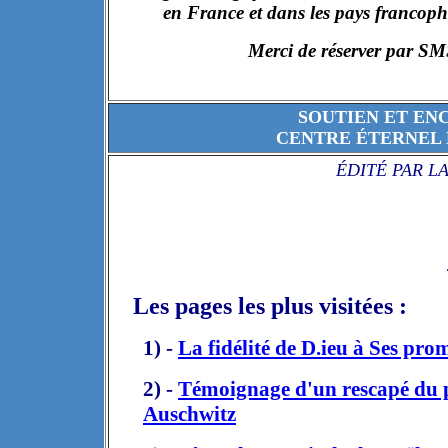
en France et dans les pays francop
Merci de réserver pa
SOUTIEN ET EN
CENTRE ÉTERNEL 
ÉDITÉ PAR L
Les pages les plus visitées :
1) -
La fidélité
de D.ieu
à Ses prom
2) -
Témoignage d'un rescapé du 
Auschwitz