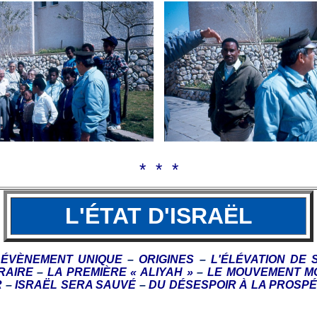
*
*
*
L'ÉTAT D'ISRAËL
N
É
V
È
NEMENT UNIQUE
–
ORIGINES
–
L'
É
L
É
VATION DE 
ORAIRE
–
LA PREMI
È
RE
«
ALIYAH
»
–
LE MOUVEMENT 
R
–
ISRAËL SERA
SAUV
É
–
DU D
ÉSESPOIR
À
LA PROSPÉ