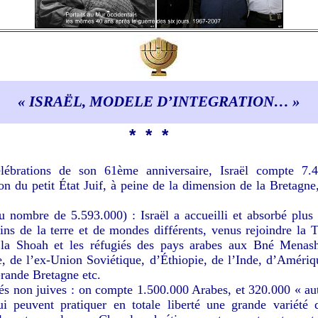
« ISRAËL, MODELE D’INTEGRATION… »
*
*
*
lébrations de son 61ème anniversaire, Israël compte 7.4
on du petit État Juif, à peine de la dimension de la Bretagn
au nombre de 5.593.000) : Israël a accueilli et absorbé plus
ins de la terre et de mondes différents, venus rejoindre la T
 la Shoah et les réfugiés des pays arabes aux Bné Menash
 de l’ex-Union Soviétique, d’Éthiopie, de l’Inde, d’Améri
Grande Bretagne etc.
tés non juives : on compte 1.500.000 Arabes, et
320.000 « aut
 qui peuvent pratiquer en totale liberté une grande variété