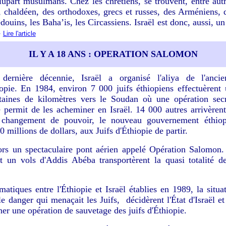
plupart musulmans. Chez les chrétiens, se trouvent, entre aut
e, chaldéen, des orthodoxes, grecs et russes, des Arméniens, d
édouins, les Baha’is, les Circassiens.
Israël est donc, aussi, un
-
Lire l'article
IL Y A 18 ANS : OPERATION SALOMON
ernière décennie, Israël a organisé l'aliya de l'ancie
pie. En 1984, environ 7 000 juifs éthiopiens effectuèrent
taines de kilomètres vers le Soudan où une opération secr
 permit de les acheminer en Israël. 14 000 autres arrivèren
changement de pouvoir, le nouveau gouvernement éthiop
millions de dollars, aux Juifs d'Éthiopie de partir.
ors un spectaculaire pont aérien appelé Opération Salomon
et un vols d'Addis Abéba transportèrent la quasi totalité d
matiques entre l'Éthiopie et Israël établies en 1989, la situa
e danger qui menaçait les Juifs, décidèrent l'État d'Israël et
er une opération de sauvetage des juifs d'Éthiopie.