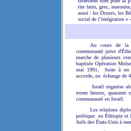
Israéliens sont pour la 
rite latin, grec, maronit
aussi : les Druzes, les B
social de l’intégration » 
Au cours de la d
communauté juive d'Éthio
marche de plusieurs cen
baptisée Opération Moïse
mai 1991. Suite à un 
accorde, en échange de 40 
Israël organise al
trente heures, quarante 
communauté en Israël.
Les relations diplo
politique en Éthiopie et l
Juifs des États-Unis à men