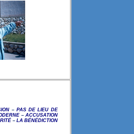
SION
–
PAS DE LIEU DE
MODERNE
–
ACCUSATION
RITÉ
–
LA B
ÉNÉDICTION