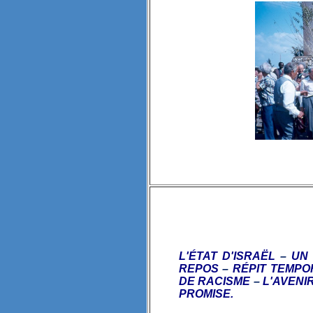
L'ÉTAT D'ISRAËL
–
U
REPOS
–
R
É
PIT TEMP
DE RACISME
–
L'AVENI
PROMISE.