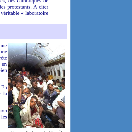
res, des catholiques de
es protestants. A citer
 véritable « laboratoire
nne
 une
ète
t en
ien
. En
e la
tion
 les