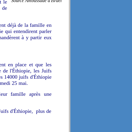
Source Ambassade d'Israël
t le
 de
ent déjà de la famille en
e qui entendirent parler
mandèrent à y partir eux
nt en place et que les
de l'Éthiopie, les Juifs
es
14000 juifs d'Éthiopie
samedi 25 mai.
 leur famille après une
Juifs d'Éthiopie, plus de