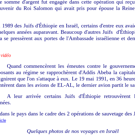
e somme d'argent fut engagée dans cette opération qui reçu
venir du Roi Salomon qui avait pris pour épouse la Reine
n 1989 des Juifs d'Éthiopie en Israël, certains d'entre eux avai
 quelques années auparavant. Beaucoup d'autres Juifs d'Éthiopi
a se pressèrent aux portes de l'Ambassade israélienne et de
 vidéo
Quand commencèrent les émeutes contre le gouverneme
osants au régime se rapprochèrent d'Addis Abeba la capitale 
ignirent que l'on s'attaque à eux. Le 19 mai 1991, en 36 heur
tèrent dans les avions de EL-AL, le dernier avion partit le 
A leur arrivée certains Juifs d'Éthiopie retrouvèrent
nnées.
 dans le pays dans le cadre des 2 opérations de sauvetage des 
ticle
Quelques photos de nos voyages en Israël