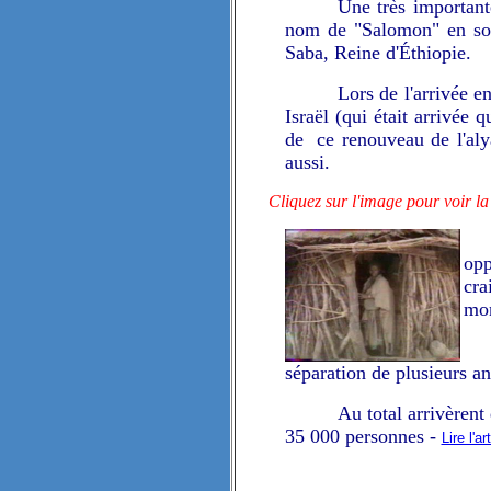
Une très important
nom de "Salomon" en sou
Saba, Reine d'Éthiopie.
Lors de l'arrivée e
Israël (qui était arrivée
de ce renouveau de l'aly
aussi.
Cliquez sur l'image pour voir la
opp
cra
mon
séparation de plusieurs a
Au total arrivèrent
35 000 personnes -
Lire l'ar