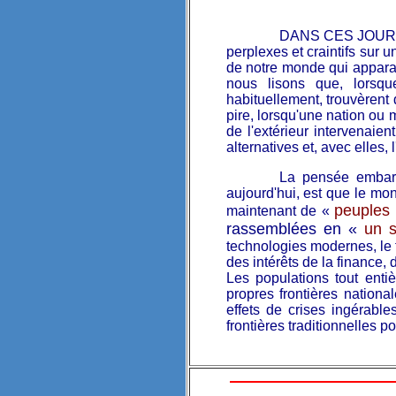
DANS CES JOURS TR
perplexes et craintifs sur 
de notre monde qui apparaî
nous lisons que, lorsqu
habituellement, trouvèrent 
pire, lorsqu'une nation ou 
de l'extérieur intervenaien
alternatives et, avec elles, 
La pensée embarra
aujourd'hui, est que le mon
peuples 
maintenant de «
rassemblées en «
un 
technologies modernes, le 
des intérêts de la finance,
Les populations tout entiè
propres frontières nation
effets de crises ingérabl
frontières traditionnelles 