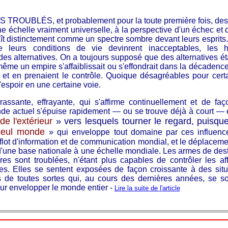
OUBLÉS, et probablement pour la toute première fois, des g
une échelle vraiment universelle, à la perspective d'un échec et 
t distinctement comme un spectre sombre devant leurs esprits. 
e leurs conditions de vie devinrent inacceptables, les 
des alternatives. On a toujours supposé que des alternatives éta
même un empire s'affaiblissait ou s'effondrait dans la décadenc
t et en prenaient le contrôle. Quoique désagréables pour certa
l'espoir en une certaine voie.
ssante, effrayante, qui s'affirme continuellement et de faço
de actuel s'épuise rapidement — ou se trouve déjà à court — en
de l'extérieur
» vers lesquels tourner le regard, puisque
seul monde
» qui enveloppe tout domaine par ces influenc
flot d'information et de communication mondial, et le déplaceme
 d'une base nationale à une échelle mondiale. Les armes de dest
res sont troublées, n'étant plus capables de contrôler les affa
ales. Elles se sentent exposées de façon croissante à des sit
es de toutes sortes qui, au cours des dernières années, se s
pour envelopper le monde entier -
Lire la suite de l'article