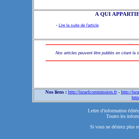
A QUI APPARTI
-
Lire la suite de l'article
Nos articles peuvent être publiés en citant la
Nos liens :
http://israelcommission.fr
-
http://is
http
Lettre d'information édité
Toutes les inform
Si vous ne désirez plus r