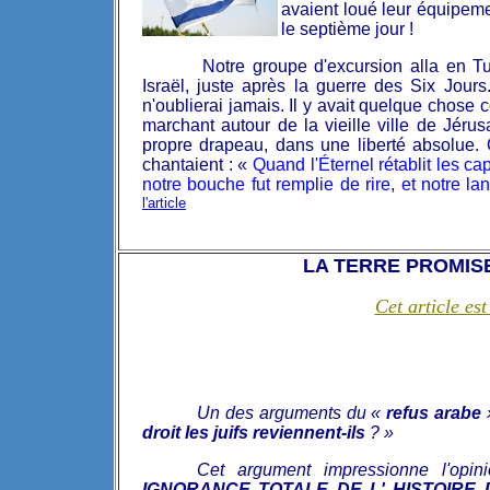
avaient loué leur équipeme
le septième jour !
Notre groupe d'excursion alla en T
Israël, juste après la guerre des Six Jours
n'oublierai jamais. Il y avait quelque chose 
marchant autour de la vieille ville de Jéru
propre drapeau, dans une liberté absolue. Q
chantaient : «
Quand l'Éternel rétablit les c
notre bouche fut remplie de rire, et notre l
l'article
LA TERRE PROMIS
Cet article est
Un des arguments du «
refus arabe
»
droit les juifs reviennent-ils
?
»
Cet argument impressionne l'opin
IGNORANCE TOTALE DE L' HISTOIRE 