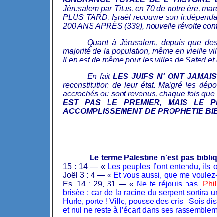
Jérusalem par Titus, en 70 de notre ère, mar
PLUS TARD, Israël recouvre son indépendan
200 ANS APRÈS (339), nouvelle révolte contre
Quant à Jérusalem, depuis que des r
majorité de la population, même en vieille vil
Il en est de même pour les villes de Safed et
En fait
LES JUIFS N' ONT JAMA
reconstitution de leur état. Malgré les dépo
accrochés ou sont revenus, chaque fois que 
EST PAS LE PREMIER, MAIS LE
P
ACCOMPLISSEMENT DE PROPHETIE BI
Le terme Palestine n'est pas bibli
15 : 14 — «
Les peuples l’ont entendu, ils on
Joël 3 : 4 — «
Et vous aussi, que me voulez-v
Es. 14 : 29, 31 — «
Ne te réjouis pas,
Phil
brisée ; car de la racine du serpent sortira u
Hurle, porte ! Ville, pousse des cris ! Sois di
et nul ne reste à l’écart dans ses rassemble