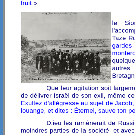
fruit
».
le Si
l'accom
Taze Ru
gardes
montero
quelqu
autres
Bretagn
Que leur agitation soit largem
de délivrer Israël de son exil, même ce
Exultez d’allégresse au sujet de Jacob, e
louange, et dites : Éternel, sauve ton pe
D.ieu les ramènerait de Russi
moindres parties de la société, et ave