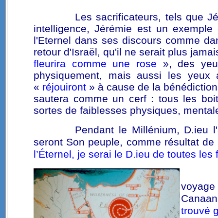
Les sacrificateurs, tels que 
intelligence, Jérémie est un exemple
l'Eternel dans ses discours comme dan
retour d'Israël, qu'il ne serait plus jama
fleurira comme une rose
», des yeux
physiquement, mais aussi les yeux
«
réjouiront
» à cause de la bénédiction d
sautera comme un cerf : tous les boi
sortes de faiblesses physiques, mental
Pendant le Millénium, D.ieu l'a
seront Son peuple, comme résultat de l
l’Éternel, je serai le D.ieu de toutes les
voyage
Canaan 
trouvé g