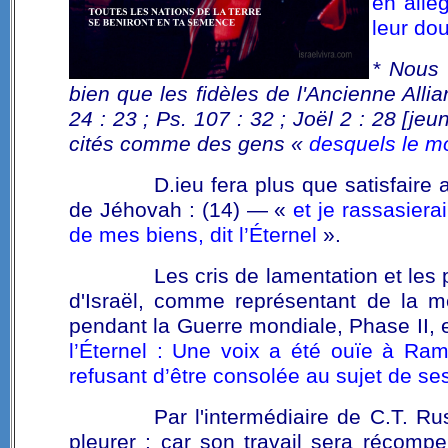
en allég
leur dou
* Nous 
bien que les fidèles de l'Ancienne All
24 : 23 ; Ps. 107 : 32 ; Joël 2 : 28 [
jeu
cités comme des gens «
desquels le m
D.ieu fera plus que satisfaire 
de Jéhovah : (14) — «
et je rassasiera
de mes biens, dit l’Éternel
».
Les cris de lamentation et les
d'Israël, comme représentant de la mè
pendant la Guerre mondiale, Phase II, e
l’Éternel : Une voix a été ouïe à Ram
refusant d’être consolée au sujet de ses 
Par l'intermédiaire de C.T. Ru
pleurer ; car son travail sera récomp