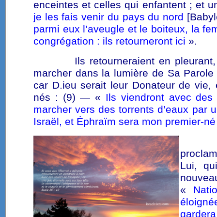
enceintes et celles qui enfantent ; et 
je les fais venir du pays du nord
[Babyl
parmi eux l’aveugle et le boiteux, la f
congrégation : ils retourneront ici
».
Ils retourneraient en pleurant,
marcher dans la lumière de Sa Parole r
car D.ieu serait leur Donateur de vie,
nés : (9) — «
Ils viendront avec des 
marcher vers des torrents d’eaux par un
Israël, et Éphraïm sera mon premier-né
proclame
Lui, qu
nouvea
«
Nati
éloigné
garder