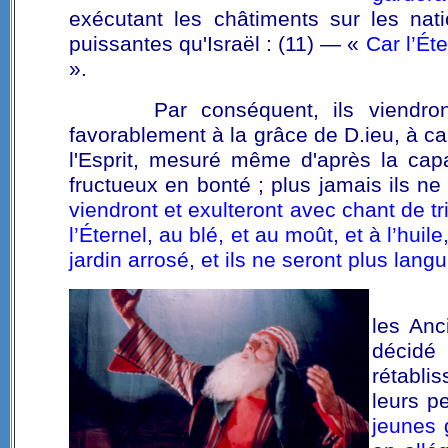
exécutant les châtiments sur les nati
puissantes qu'Israël : (11) — «
Car l’Éte
».
Par conséquent, ils viendr
favorablement à la grâce de D.ieu, à c
l'Esprit, mesuré même d'après la capaci
fructueux en bonté ; plus jamais ils n
viendront et exulteront avec chant de tr
l’Éternel, au blé, et au moût, et à l’hui
jardin arrosé, et ils ne seront plus lang
les Anc
décidé
rétabli
leurs p
jeunes 