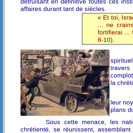
détruisant en définitive toutes ces ins
affaires durant tant de siècles.
« Et toi, Isr
... ne crain
fortifierai ..
8-10).
spiritue
travers
complot
la chrét
leur no
plans d
Sous cette menace, les nati
chrétienté, se réunissent, assemblant e