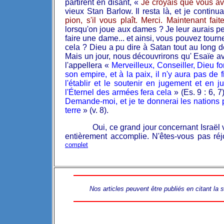
partirent en disant, «
Je croyais que vous avi
vieux Stan Barlow. Il resta là, et je contin
pion, s'il vous plaît. Merci. Maintenant f
lorsqu'on joue aux dames ? Je leur aurais pe
faire une dame... et ainsi, vous pouvez tourn
cela ? Dieu a pu dire à Satan tout au long de
Mais un jour, nous découvrirons qu' Esaïe av
l'appellera «
Merveilleux, Conseiller, Dieu fo
son empire, et à la paix, il n'y aura pas de
l'établir et le soutenir en jugement et en j
l'Éternel des armées fera cela
» (Es. 9 : 6, 7
Demande-moi, et je te donnerai les nations p
terre
» (v. 8).
Oui, ce grand jour concernant Israël 
entièrement accomplie. N'êtes-vous pas réjo
complet
Nos articles peuvent être publiés en citant la