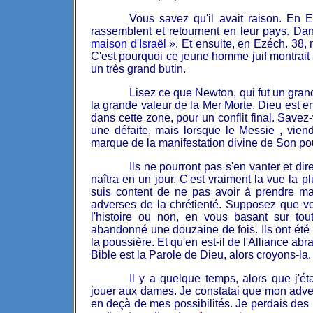
Vous savez qu'il avait raison. En E
rassemblent et retournent en leur pays. Dans
maison d'Israël
». Et ensuite, en Ezéch. 38, 
C'est pourquoi ce jeune homme juif montrait c
un très grand butin.
Lisez ce que Newton, qui fut un gran
la grande valeur de la Mer Morte. Dieu est en
dans cette zone, pour un conflit final. Savez
une défaite, mais lorsque le Messie , viend
marque de la manifestation divine de Son pou
Ils ne pourront pas s'en vanter et dir
naîtra en un jour. C'est vraiment la vue la pl
suis content de ne pas avoir à prendre ma
adverses de la chrétienté. Supposez que vo
l'histoire ou non, en vous basant sur tou
abandonné une douzaine de fois. Ils ont ét
la poussière. Et qu'en est-il de l'Alliance abr
Bible est la Parole de Dieu, alors croyons-la.
Il y a quelque temps, alors que j'ét
jouer aux dames. Je constatai que mon advers
en deçà de mes possibilités. Je perdais des pi