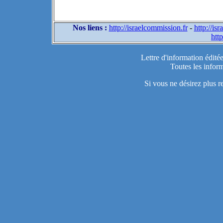
Nos liens :
http://israelcommission.fr
-
http://is
http
Lettre d'information édité
Toutes les inform
Si vous ne désirez plus r