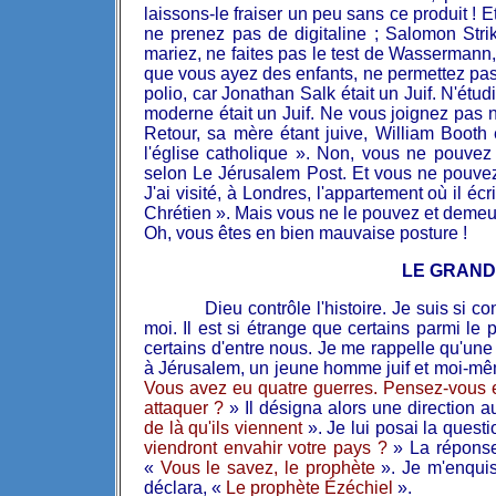
laissons-le fraiser un peu sans ce produit !
ne prenez pas de digitaline ; Salomon Strik
mariez, ne faites pas le test de Wassermann, c
que vous ayez des enfants, ne permettez pas 
polio, car Jonathan Salk était un Juif. N'étu
moderne était un Juif. Ne vous joignez pas n
Retour, sa mère étant juive, William Booth é
l'église catholique ». Non, vous ne pouvez 
selon Le Jérusalem Post. Et vous ne pouvez
J'ai visité, à Londres, l'appartement où il écr
Chrétien ». Mais vous ne le pouvez et demeur
Oh, vous êtes en bien mauvaise posture !
LE GRAND
Dieu contrôle l'histoire. Je suis si co
moi. Il est si étrange que certains parmi le
certains d'entre nous. Je me rappelle qu'une f
à Jérusalem, un jeune homme juif et moi-mê
Vous avez eu quatre guerres. Pensez-vous 
attaquer ?
» Il désigna alors une direction 
de là qu'ils viennent
». Je lui posai la quest
viendront envahir votre pays ?
» La réponse
«
Vous le savez, le prophète
». Je m'enquis 
déclara, «
Le prophète Ézéchiel
».