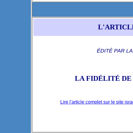
L'ARTICL
ÉDITÉ PAR L
LA FID
É
LIT
É
DE 
Lire l'article complet sur le site isr