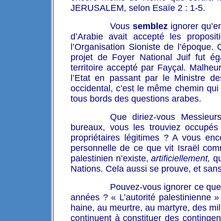
JERUSALEM, selon Esaïe 2 : 1-5.
Vous
semblez
ignorer qu’en
d’Arabie avait accepté les proposit
l’Organisation Sioniste de l’époque. 
projet de Foyer National Juif
fut ég
territoire accepté par Fayçal. Malheu
l’Etat en passant par le Ministre d
occidental, c’est le même chemin qui e
tous bords des questions arabes.
Que diriez-vous Messieur
bureaux, vous les trouviez occupés 
propriétaires légitimes ? A vous enc
personnelle de ce que vit Israël co
palestinien n’existe,
artificiellement,
qu
Nations. Cela aussi se prouve, et sans 
Pouvez-vous ignorer ce que 
années ? « L’autorité palestinienne » 
haine, au meurtre, au martyre, des milli
continuent à constituer des continge