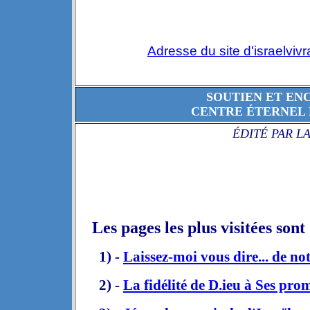
Adresse du site d'israelviv
SOUTIEN ET EN
CENTRE ÉTERNEL 
ÉDITÉ PAR L
Les pages les plus visitées sont 
1) -
Laissez-moi vous dire... de n
2) -
La fidélité
de D.ieu
à Ses prom