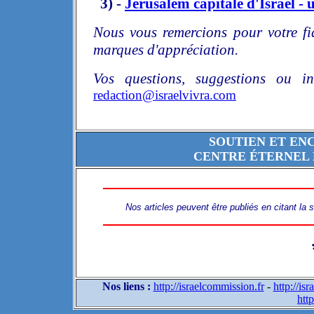
3) -
Jérusalem capitale d'Israël - u
Nous vous remercions pour votre fi
marques d'appréciation.
Vos questions, suggestions ou in
redaction@israelvivra.com
SOUTIEN ET EN
CENTRE ÉTERNEL 
Nos articles peuvent être publiés en citant la
Nos liens :
http://israelcommission.fr
-
http://is
http