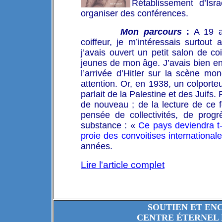
Rétablissement d’Isr
organiser des conférences.
Mon parcours
:
A 19 a
coiffeur, je m’intéressais surtout
j’avais ouvert un petit salon de co
jeunes de mon âge. J’avais bien e
l’arrivée d’Hitler sur la scène mo
attention. Or, en 1938, un colporte
parlait de la Palestine et des Juifs
de nouveau ; de la lecture de ce fe
pensée de collectivités, de progr
substance : «
Ce pays deviendra t-i
proie des convoitises international
années.
Lire l'article complet
SOUTIEN ET EN
CENTRE ÉTERNEL 