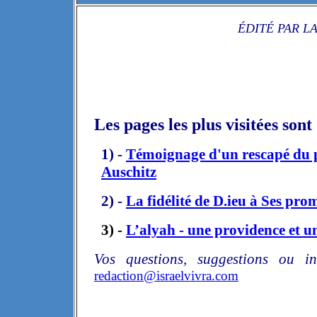
ÉDITÉ PAR L
Les pages les plus visitées sont 
1) -
Témoignage d'un rescapé du 
Auschitz
2) -
La fidélité
de D.ieu
à Ses prom
3) -
L’alyah - une providence et u
Vos questions, suggestions ou in
redaction@israelvivra.com