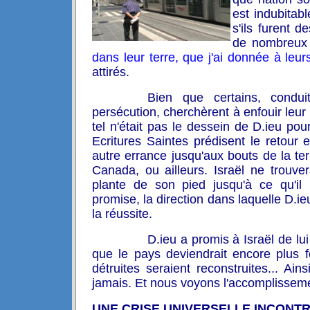
est indubita
s'ils furent 
de nombreux 
dans leur terre, que j'ai donnée à leur
attirés.
Bien que certains, condu
persécution, cherchèrent à enfouir leur
tel n'était pas le
dessein de D.ieu pour
Ecritures Saintes prédisent le retour
autre errance jusqu'aux bouts de la te
Canada, ou ailleurs. Israël ne trouv
plante de son pied jusqu'à ce qu'il 
promise, la direction dans laquelle D.i
la réussite.
D.ieu a promis à Israël de lui
que le pays deviendrait encore plus fe
détruites seraient reconstruites... Ain
jamais. Et nous voyons l'accomplissem
UNE CRISE UNIVERSELLE INCONT