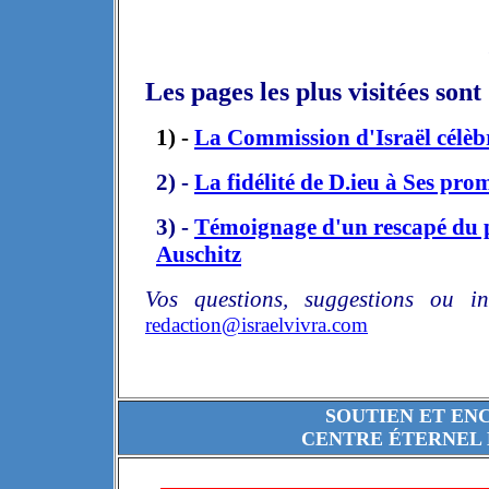
Les pages les plus visitées sont 
1
) -
La Commission d'Israël célèbr
2) -
La fidélité
de D.ieu
à Ses prom
3) -
Témoignage d'un rescapé du 
Auschitz
Vos questions, suggestions ou in
redaction@israelvivra.com
SOUTIEN ET EN
CENTRE ÉTERNEL 