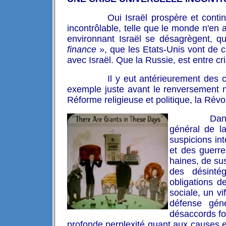
Oui Israël prospère et conti
incontrôlable, telle que le monde n'en
environnant Israël se désagrègent, 
finance
», que les Etats-Unis vont de c
avec Israël. Que l
a Russie, est entre c
Il y eut antérieurement des 
exemple juste avant le renversement na
Réforme religieuse et politique, la Révo
Dan
général de la 
suspicions int
et des guerr
haines, de sus
des désinté
obligations d
sociale, un 
défense gén
désaccords f
profonde perplexité quant aux causes e