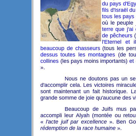
du pays d'Eg
fils d'Israël 
tous les pays 
où le peuple j
terre que j'a
de pêcheurs
(
l'Eternel et
beaucoup de chasseurs
(tous les per
dessus toutes les montagnes
(de tou
collines
(les pays moins importants)
et
».
Nous ne doutons pas un seul
d'accomplir cela. Les victoires miracu
sont maintenant un fait historique. 
grande somme de joie qu'aucune des vict
Beaucoup de Juifs mus par
accompli leur Alyah (montée ou retour
«
l'acte juif par excellence
». Ben Gour
rédemption de la race humaine
».