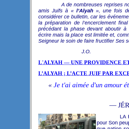
A de nombreuses reprises no
amis Juifs à «
l’Alyah
», une fois de
considérer ce bulletin, car l
es événemen
la préparation de l’encerclement fina
précédant la phase devant aboutir à l
écrire mais la place est limitée et, co
Seigneur le soin de faire fructifier Se
J.O.
L'ALYAH — UNE PROVIDENCE E
L’ALYAH ; L’ACTE JUIF PAR EX
«
Je t'ai aimée d'un amour ét
— JÉR
LA 
pour Son peupl
que nation so