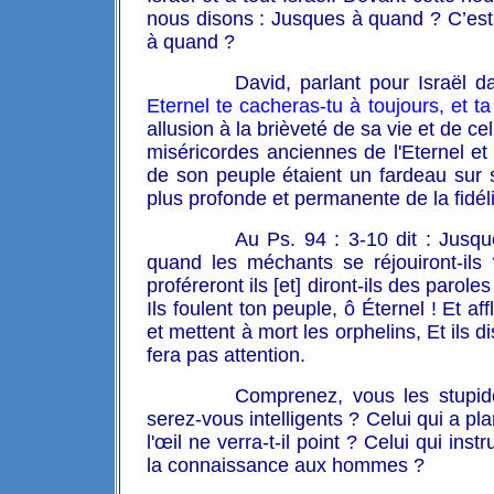
nous disons : Jusques à quand ? C’est
à quand ?
David, parlant pour Israël d
Eternel te cacheras-tu à toujours, et t
allusion à la brièveté de sa vie et de ce
miséricordes anciennes de l'Eternel et
de son peuple étaient un fardeau sur 
plus profonde et permanente de la fidél
Au Ps. 94 : 3-10 dit : Jusq
quand les méchants se réjouiront-ils 
proféreront ils [et] diront-ils des parol
Ils foulent ton peuple, ô Éternel ! Et aff
et mettent à mort les orphelins, Et ils d
fera pas attention.
Comprenez, vous les stupide
serez-vous intelligents ? Celui qui a plan
l'œil ne verra-t-il point ? Celui qui inst
la connaissance aux hommes ?