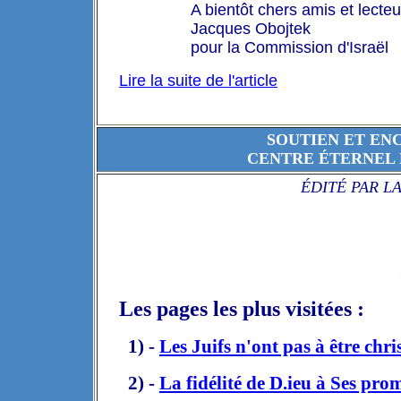
A bientôt chers amis et lecteu
Jacques Obojtek
pour la Commission d'Israël
Lire la suite de l'article
SOUTIEN ET EN
CENTRE ÉTERNEL 
ÉDITÉ PAR L
Les pages les plus visitées :
1) -
Les Juifs n'ont pas à être chri
2) -
La fidélité
de D.ieu
à Ses prom