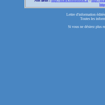
Nos liens :
http://israelcommission.fr
-
http://is
http
Lettre d'information édité
Toutes les inform
Si vous ne désirez plus r