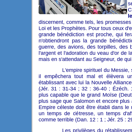
s
C
l
discernent, comme tels, les promesses 
Loi et les Prophètes. Pour tous ceux d'
grande bénédiction est proche, qui fe
n'obtiendront pas la grande bénédic
guerre, des avions, des torpilles, de
l'argent et l'adoration du veau d'or de l
mais en s'attendant au Seigneur, de qui v
L'empire spirituel du Messie, s
il empêchera tout mal et élèvera un
établissant avec lui la Nouvelle Alliance
(Jér. 31 : 31-34 ; 32 : 36-40 ; Ézéch.
plus capable que le grand Moïse (Deut.
plus sage que Salomon et encore plus a
Empire céleste doit être établi dans l
un temps de détresse, un temps d'affli
comme terrible (Dan. 12 : 1 ; Jér. 25 : 29
Les privilèges du rétablisse