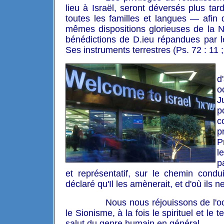
lieu à Israël, seront déversés plus tar
toutes les familles et langues — afin
mêmes dispositions glorieuses de la Nou
bénédictions de D.ieu répandues par l
Ses instruments terrestres (Ps. 72 : 11 ; 
d
o
J
p
c
p
P
l
p
et représentatif, sur le chemin condu
déclaré qu'Il les amènerait, et d'où ils 
Nous nous réjouissons de l'o
le Sionisme, à la fois le spirituel et le 
salut du genre humain en général.