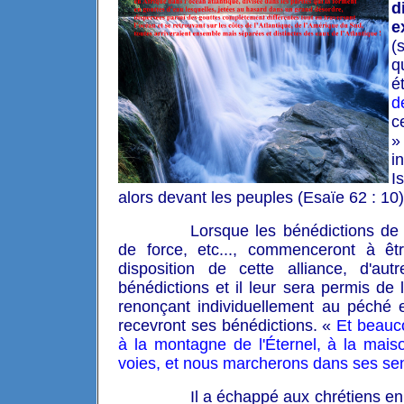
d
e
(
q
é
d
c
»
i
I
alors devant les peuples (Esaïe 62 : 10)
Lorsque les bénédictions de 
de force, etc..., commenceront à êt
disposition de cette alliance, d'au
bénédictions et il leur sera permis de l
renonçant individuellement au péché e
recevront ses bénédictions. «
Et beauco
à la montagne de l'Éternel, à la mais
voies, et nous marcherons dans ses se
Il a échappé aux chrétiens e