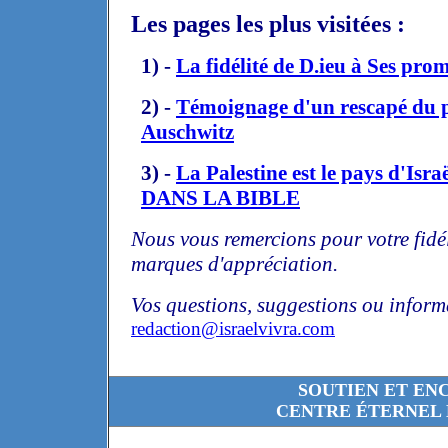
Les pages les plus visitées :
1) -
La fidélité de D.ieu à Ses pro
2) -
Témoignage d'un rescapé du p
Auschwitz
3) -
La Palestine est le pays d'
DANS LA BIBLE
Nous vous remercions pour votre fidé
marques d'appréciation.
Vos questions, suggestions ou informa
redaction@israelvivra.com
SOUTIEN ET EN
CENTRE ÉTERNEL 